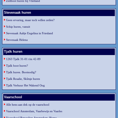
Zeilboot huren bij Vlietland
Stevenaak huren
Geen ervaring, maar toch willen zeilen?
Schip huren, vanuit
Stevenaak Aaltje Engelina in Friesland
Stevenaak Helena
Tjalk huren
1263 Tjalk 31-01 t/m 42-89
Tjalk boot huren?
Tjalk huren. Bootnodig?
Tjalk Rosalie, Skûtsje huren
Tjalk Verhuur Het Wakend Oog
Vaarschool
Alle hens aan dek op de vaarschool
Vaarschool Amsterdam, Vaarbewijs en Vaarles
Vaarschool Bateaulien Amsterdam: Home